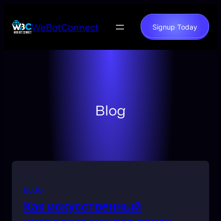
WeBotConnect
Signup Today
Blog
BLOG
Как искусственный